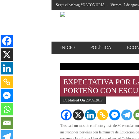
Seguí el hashtag #DATONURIA
»
Viernes, 7 de agost
INICIO
POLÍTICA
ECO
EXPECTATIVA POR 
PORTEÑO CON ESCU
Published On
20/09/2017
Tras casi un mes de conflicto y más de 30 escuelas to
instituciones porteñas con la ministra de Educación de
reclamo a la reforma laboral que planea el Gobierno p