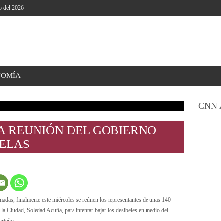
o del 2026
NOMÍA
CNN 
LA REUNIÓN DEL GOBIERNO
ELAS
madas, finalmente este miércoles se reúnen los representantes de unas 140
 la Ciudad, Soledad Acuña, para intentar bajar los desibeles en medio del
orteño.