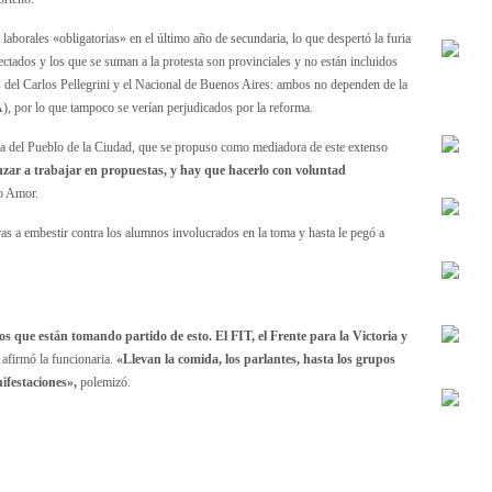
s laborales «obligatorias» en el último año de secundaria, lo que despertó la furia
fectados y los que se suman a la protesta son provinciales y no están incluidos
s del Carlos Pellegrini y el Nacional de Buenos Aires: ambos no dependen de la
, por lo que tampoco se verían perjudicados por la reforma.
ría del Pueblo de la Ciudad, que se propuso como mediadora de este extenso
zar a trabajar en propuestas, y hay que hacerlo con voluntad
ro Amor.
ras a embestir contra los alumnos involucrados en la toma y hasta le pegó a
os que están tomando partido de esto. El FIT, el Frente para la Victoria y
afirmó la funcionaria.
«Llevan la comida, los parlantes, hasta los grupos
ifestaciones»,
polemizó.