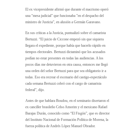
El ex vicepresidente afirmó que durante el macrismo operó
una “mesa judicial” que funcionaba ”en el despacho del
ministro de Justicia”, en alusión a Germán Garavano.
En sus críticas a la Justicia, puntualizó sobre el camarista
Bertuzzi. “El juicio de Ciccone empezó sin que siquiera
llegara el expediente, porque había que hacerlo rápido en
tiempos electorales. Bertuzzi dictaminó que los acusados
podían no estar presentes en todas las audiencias. A los
pocos días me detuvieron en otra causa, entonces me llegó
una orden del señor Bertuzzi para que sea obligatorio ir a
todas. Eso era recrear el escenario del castigo-espectáculo
cada semana Bertuzzi cobró con el cargo de camarista
federal”, dijo.
Antes de que hablara Boudou, en el seminario disertaron el
ex canciller brasileño Celso Amorim y el mexicano Rafael
Barajas Durán, conocido como “El Fisgón”, que es director
del Instituto Nacional de Formación Política de Morena, la
fuerza política de Andrés López Manuel Obrador.