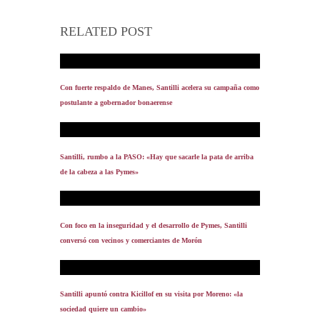
RELATED POST
Con fuerte respaldo de Manes, Santilli acelera su campaña como
postulante a gobernador bonaerense
Santilli, rumbo a la PASO: «Hay que sacarle la pata de arriba
de la cabeza a las Pymes»
Con foco en la inseguridad y el desarrollo de Pymes, Santilli
conversó con vecinos y comerciantes de Morón
Santilli apuntó contra Kicillof en su visita por Moreno: «la
sociedad quiere un cambio»