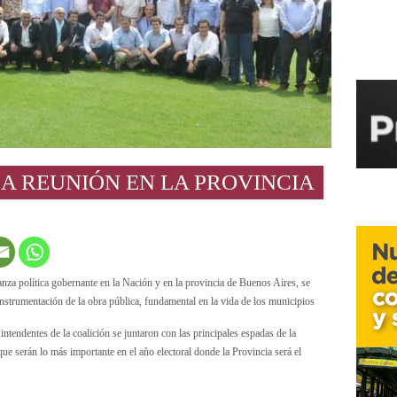
A REUNIÓN EN LA PROVINCIA
nza política gobernante en la Nación y en la provincia de Buenos Aires, se
instrumentación de la obra pública, fundamental en la vida de los municipios
intendentes de la coalición se juntaron con las principales espadas de la
ue serán lo más importante en el año electoral donde la Provincia será el