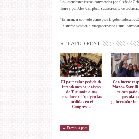
Los intendentes fueron convocados por el jefe de Gabi
Torre y por Alex Campbell, subsecretario de Gobiern
“Es arrancar con todo como pide la gobernadora, recié
Asistieron también el vicegobernador Daniel Salvador
RELATED POST
El particular pedido de
Con fuerte res
intendentes peronistas
Manes, Santilli
de Tucumán a sus
su campaña
senadores: «Apoyen las
postulant
medidas en el
gobernador bo
Congreso»
← Previous post