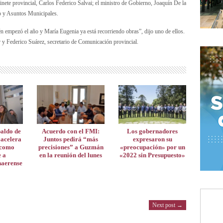
nete provincial, Carlos Federico Salvai; el ministro de Gobierno, Joaquín De la
o y Asuntos Municipales.
n empezó el año y María Eugenia ya está recorriendo obras”, dijo uno de ellos.
 y Federico Suárez, secretario de Comunicación provincial.
paldo de
Acuerdo con el FMI:
Los gobernadores
 acelera
Juntos pedirá “más
expresaron su
 como
precisiones” a Guzmán
«preocupación» por un
e a
en la reunión del lunes
«2022 sin Presupuesto»
naerense
Next post →