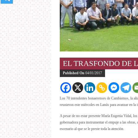
EL TRASFONDO DE L
Published On
04/01/2017
Los 70 intendentes bonaerenses de Cambiemos, la alia
reunieron este miércoles en Lanús para avanzar en la 
A pesar de no estar presente María Eugenia Vidal, los 
gobernadora para instrumentar el empuje a las obras, q
escenario al que se le preste toda la atención.