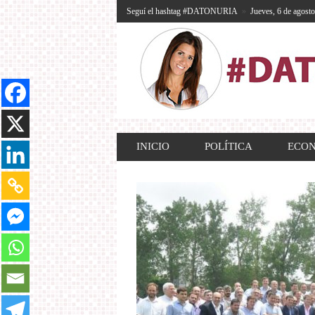
Seguí el hashtag #DATONURIA
»
Jueves, 6 de agost
INICIO
POLÍTICA
ECO