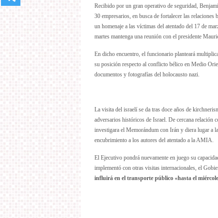
Recibido por un gran operativo de seguridad, Benjamín
30 empresarios, en busca de fortalecer las relaciones b
un homenaje a las víctimas del atentado del 17 de mar
martes mantenga una reunión con el presidente Mauri
En dicho encuentro, el funcionario planteará multiplic
su posición respecto al conflicto bélico en Medio O
documentos y fotografías del holocausto nazi.
La visita del israelí se da tras doce años de kirchneri
adversarios históricos de Israel. De cercana relació
investigara el Memorándum con Irán y diera lugar a la
encubrimiento a los autores del atentado a la AMIA.
El Ejecutivo pondrá nuevamente en juego su capacidad 
implementó con otras visitas internacionales, el Gobi
influirá en el transporte público «hasta el miércol