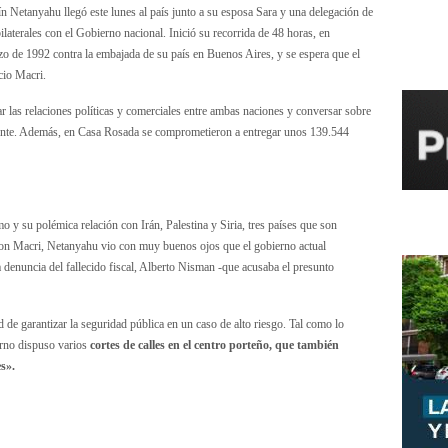
 Netanyahu llegó este lunes al país junto a su esposa Sara y una delegación de
ilaterales con el Gobierno nacional. Inició su recorrida de 48 horas, en
zo de 1992 contra la embajada de su país en Buenos Aires, y se espera que el
cio Macri.
ar las relaciones políticas y comerciales entre ambas naciones y conversar sobre
riente. Además, en Casa Rosada se comprometieron a entregar unos 139.544
smo y su polémica relación con Irán, Palestina y Siria, tres países que son
n con Macri, Netanyahu vio con muy buenos ojos que el gobierno actual
 denuncia del fallecido fiscal, Alberto Nisman -que acusaba el presunto
de garantizar la seguridad pública en un caso de alto riesgo. Tal como lo
erno dispuso varios
cortes de calles en el centro porteño, que también
es».