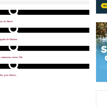
erno de Macri
zgado de Dolores
s amenazas contra Nik
«Ah, pero Macri»