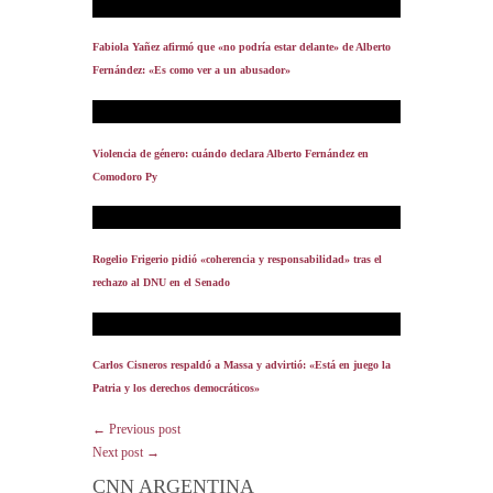
Fabiola Yañez afirmó que «no podría estar delante» de Alberto
Fernández: «Es como ver a un abusador»
Violencia de género: cuándo declara Alberto Fernández en
Comodoro Py
Rogelio Frigerio pidió «coherencia y responsabilidad» tras el
rechazo al DNU en el Senado
Carlos Cisneros respaldó a Massa y advirtió: «Está en juego la
Patria y los derechos democráticos»
← Previous post
Next post →
CNN ARGENTINA