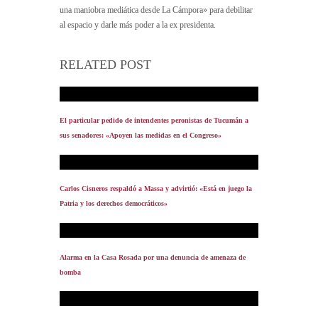
una maniobra mediática desde La Cámpora» para debilitar
al espacio y darle más poder a la ex presidenta.
RELATED POST
El particular pedido de intendentes peronistas de Tucumán a
sus senadores: «Apoyen las medidas en el Congreso»
Carlos Cisneros respaldó a Massa y advirtió: «Está en juego la
Patria y los derechos democráticos»
Alarma en la Casa Rosada por una denuncia de amenaza de
bomba