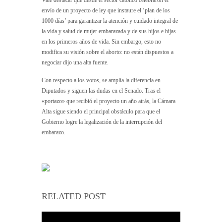
envío de un proyecto de ley que instaure el ‘plan de los
1000 días’ para garantizar la atención y cuidado integral de
la vida y salud de mujer embarazada y de sus hijos e hijas
en los primeros años de vida. Sin embargo, esto no
modifica su visión sobre el aborto: no están dispuestos a
negociar dijo una alta fuente.
Con respecto a los votos, se amplía la diferencia en
Diputados y siguen las dudas en el Senado. Tras el
«portazo» que recibió el proyecto un año atrás, la Cámara
Alta sigue siendo el principal obstáculo para que el
Gobierno logre la legalización de la interrupción del
embarazo.
RELATED POST