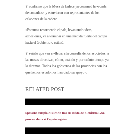
Y confirmó que la Mesa de Enlace ya comenzó la «ronda
de consultas» y estuvieron con representantes de los
eslabones de la cadena.
«Estamos recorriendo el país, levantando ideas,
adhesiones, va a terminar en una medida fuerte del campo
hacia el Gobierno», estimó.
Y señaló que van a «llevar a la consulta de los asociados, a
las mesas directivas, cómo, cuándo y por cuánto tiempo ya
lo diremos. Todos los gobiernos de las provincias con los
que hemos estado nos han dado su apoyo».
RELATED POST
Spotorno rompió el silencio tras su salida del Gobierno: «No
puse en duda si Caputo seguía»