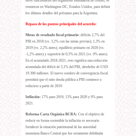
otros funcionarios del organismo multilateral de crédito, se
reunieron en Washington DC, Estados Unidos, para definir
los últimos detalles del préstamo para la Argentina.
Repaso de los puntos principales del acuerdo:
Metas de resultado fiscal primario:
déficits 2,7% del
PBI en 2018 (vs. 3,2% con las metas previas); 1,3% en
2019 (vs. 2,2% antes); equilibrio primario en 2020 (vs.
-1,2% antes) y superávit de 0,5% en 2021 (vs. 0% antes).
En el acumulado 2018-2021, esto significa una reducción
acumulada del déficit de 3,1% del PBI, alrededor de USD
19.300 millones. El nuevo sendero de convergencia fiscal
permitirá que el ratio deuda pública a PBI comience a
reducirse a partir de 2019.
Inflación:
17% para 2019, 13% para 2020 y 9% para
2021.
Reforma Carta Orgánica BCRA:
Con el objetivo de
reducir en forma sostenible la inflación es necesario
fortalecer la situación patrimonial de las autoridad
monetaria Banco Central que fue seriamente debilitada