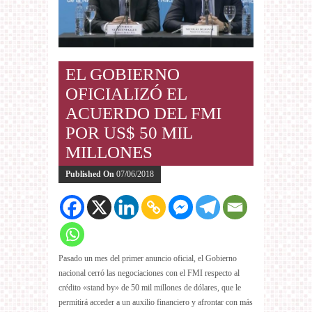
EL GOBIERNO
OFICIALIZÓ EL
ACUERDO DEL FMI
POR US$ 50 MIL
MILLONES
Published On
07/06/2018
Pasado un mes del primer anuncio oficial, el Gobierno
nacional cerró las negociaciones con el FMI respecto al
crédito «stand by» de 50 mil millones de dólares, que le
permitirá acceder a un auxilio financiero y afrontar con más