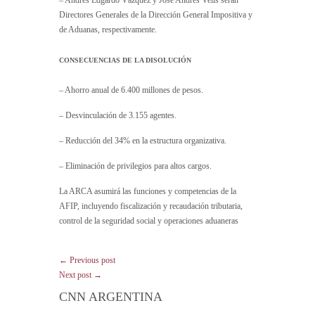
– Andrés Edgardo Vázquez y José Andrés Velis serán
Directores Generales de la Dirección General Impositiva y
de Aduanas, respectivamente.
CONSECUENCIAS DE LA DISOLUCIÓN
– Ahorro anual de 6.400 millones de pesos.
– Desvinculación de 3.155 agentes.
– Reducción del 34% en la estructura organizativa.
– Eliminación de privilegios para altos cargos.
La ARCA asumirá las funciones y competencias de la
AFIP, incluyendo fiscalización y recaudación tributaria,
control de la seguridad social y operaciones aduaneras
← Previous post
Next post →
CNN ARGENTINA