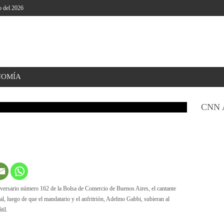
o del 2026
NOMÍA
CNN 
niversario número 162 de la Bolsa de Comercio de Buenos Aires, el cantante
al, luego de que el mandatario y el anfritrión, Adelmo Gabbi, subieran al
til.