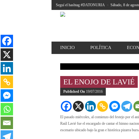
Seguí el hashtag #DATONURIA
»
Sábado, 8 de agost
INICIO
POLÍTICA
ECO
EL ENOJO DE LAVIÉ
Published On
19/07/2016
El pasado miércoles, al comienzo del festejo por el a
Raúl Lavié fue el encargado de cantar el himno nacion
escenario ubicado bajo la gran e histórica pizarra bursá