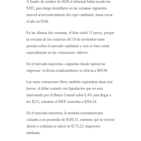
A finales de octubre de 2020 el informal había tocado los
$195, para luego desinflarse en las semanas siguientes
merced al recrudecimiento del cepo cambiario, hasta cerrar
el año en $166.
En las últimas dos semanas, el blue subió 12 pesos, porque
la cercanía de los comicios del 14 de noviembre mete
presión sobre el mercado cambiario y esto se hace sentir
especialmente en las cotizaciones «libres».
En el mercado mayorista -segmento donde operan las
empresas- la divisa estadounidense se ofrecía a $99,99.
Las otras cotizaciones libres también registraban alzas este
jueves: el dólar contado con liquidación que no está
intervenido por el Banco Central subía 0,4% para llegar a
los $215, mientras el MEP avanzaba a $204,54.
En el mercado minorista, la moneda norteamericana
cotizaba a un promedio de $106,31, mientras que la versión
ahorro o solidaria se ubicó en $173,25, impuestos
mediante.