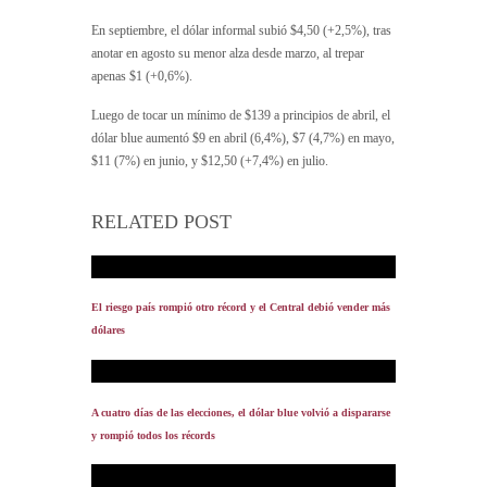
En septiembre, el dólar informal subió $4,50 (+2,5%), tras
anotar en agosto su menor alza desde marzo, al trepar
apenas $1 (+0,6%).
Luego de tocar un mínimo de $139 a principios de abril, el
dólar blue aumentó $9 en abril (6,4%), $7 (4,7%) en mayo,
$11 (7%) en junio, y $12,50 (+7,4%) en julio.
RELATED POST
El riesgo país rompió otro récord y el Central debió vender más
dólares
A cuatro días de las elecciones, el dólar blue volvió a dispararse
y rompió todos los récords