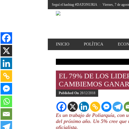
Seguí el hashtag #DATONURIA
»
Viernes, 7 de agost
INICIO
POLÍTICA
ECO
EL 79% DE LOS LID
CAMBIEMOS GANARÁ
Published On
28/12/2018
Es un trabajo de Poliarquía, con u
del próximo año. Un 5% cree que n
oficialista.