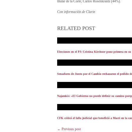
titular de la Corte, Carlos Rosenkrantz (44%).
Con información de Clarin
RELATED POST
Elecciones en el PJ: Cristina Kirchner pone primera en su e
Senadores de Junto por el Cambio rechazaron el pedido de 
Najamkis: «El Gobierno no puede definir su camino porque
CFK criticó el fallo judicial que benefició a Macri en la ca
← Previous post