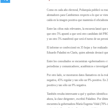
Como en cada año electoral, Poliarquía publicó su tr
alentadores para Cambiemos respecto a lo que se viene
caída en la imagen positiva que mantenía el oficialism
Entre las cifras más relevantes, la encuesta lanzó qu
que otro 5% apuntó a que será otro candidato del PR
y un otro 5% manifestó que será el turno de un peroni
El informe se confeccionó en 35 hojas y fue realizado 
Eduardo Paladini en Clarín, quien además destacó que 
Entre los consultados se encuentran «gobernadores e i
periodistas y comunicadores; académicos e investigado
Por otro lado, se mostraron datos llamativos en la eva
negativa, 45% regular y tan sólo un 9% positiva. En 
positiva y tan sólo un 9% negativa.
También resulta interesante a qué y quiénes identifica 
ahora, la clase dirigente», escribió Paladino. Por últim
encuentra la gobernadora María Eugenia Vidal (70% de