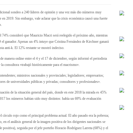
adicional sondeo a 240 líderes de opinión y una vez más dio números muy
 en 2019. Sin embargo, vale aclarar que la crisis económica causó una fuerte
o.
e el 74% consideró que Mauricio Macri será reelegido el próximo año, mientras
O el ganador. Apenas un 4% intuye que Cristina Fernández de Kirchner ganará
sta anti-k. El 12% restante se mostró indeciso.
de manera online entre el 4 y el 17 de diciembre, según informó el periodista
la consultora «trabajó históricamente para el macrismo».
ntendentes; ministros nacionales y provinciales; legisladores; empresarios;
res de universidades públicas y privadas; consultores y profesionales».
luación de la situación general del país, donde en este 2018 la mirada es 45%
2017 los números habían sido muy distintos: había un 69% de evaluación
el círculo rojo como el principal problema actual. El año pasado era la pobreza;
o, en el análisis general de la imagen positiva de los dirigentes nacionales se
 positiva), seguida por el jefe porteño Horacio Rodríguez Larreta (68%) y el