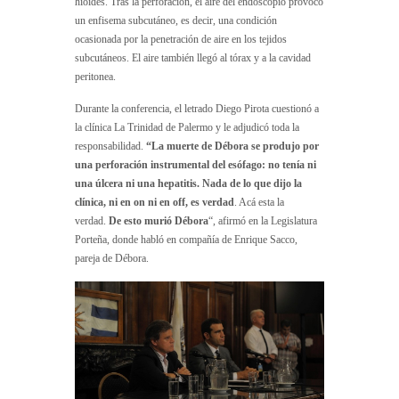
hioides. Tras la perforación, el aire del endoscopio provocó
un enfisema subcutáneo, es decir, una condición
ocasionada por la penetración de aire en los tejidos
subcutáneos. El aire también llegó al tórax y a la cavidad
peritonea.
Durante la conferencia, el letrado Diego Pirota cuestionó a
la clínica La Trinidad de Palermo y le adjudicó toda la
responsabilidad.
“La muerte de Débora se produjo por
una perforación instrumental del esófago: no tenía ni
una úlcera ni una hepatitis.
Nada de lo que dijo la
clínica, ni en on ni en off, es verdad
. Acá esta la
verdad.
De esto murió Débora
“, afirmó en la Legislatura
Porteña, donde habló en compañía de Enrique Sacco,
pareja de Débora.