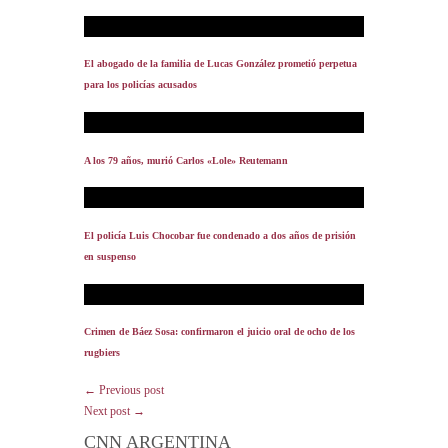
El abogado de la familia de Lucas González prometió perpetua
para los policías acusados
A los 79 años, murió Carlos «Lole» Reutemann
El policía Luis Chocobar fue condenado a dos años de prisión
en suspenso
Crimen de Báez Sosa: confirmaron el juicio oral de ocho de los
rugbiers
← Previous post
Next post →
CNN ARGENTINA