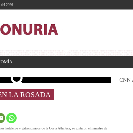
o del 2026
NOMÍA
CNN 
EN LA ROSADA
os hoteleros y gatronómicos de la Costa Atlántica, se juntaron el ministro de