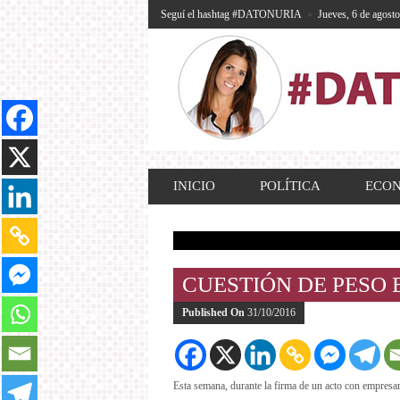
Seguí el hashtag #DATONURIA
»
Jueves, 6 de agost
INICIO
POLÍTICA
ECO
CUESTIÓN DE PESO 
Published On
31/10/2016
Esta semana, durante la firma de un acto con empresari