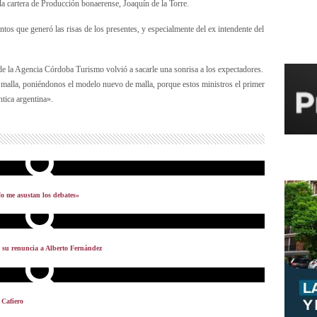
la cartera de Producción bonaerense, Joaquín de la Torre.
tos que generó las risas de los presentes, y especialmente del ex intendente del
l de la Agencia Córdoba Turismo volvió a sacarle una sonrisa a los expectadores.
malla, poniéndonos el modelo nuevo de malla, porque estos ministros el primer
tica argentina».
No me asustan los debates»
n su renuncia a Alberto Fernández
 Cafiero