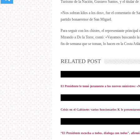
Turismo de la Nación, Gustavo Santos, y el titular de 
«Nos sobran kilos a los dos», fue el comentario de San
partido bonaerense de San Miguel.
Para seguir con los chistes, el representante principa
Mirando a De la Torre, contó: «Vayamos buscando la 
fin de semana que se toman, lo hacen en la Costa Atlán
RELATED POST
El Presidente le tomó juramento a los nuevos ministros: «
Crisis en el Gabinete: varios funcionarios K le presentaro
“El Presidente escucha a todos, dialoga con todos”, afirmó