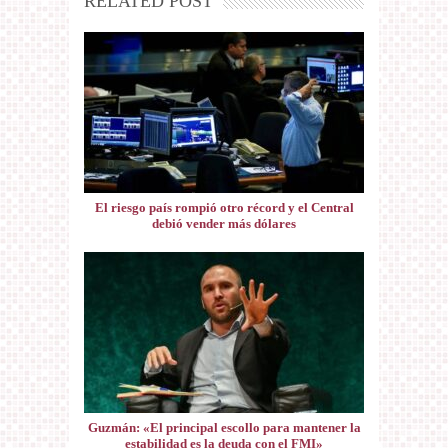
RELATED POST
El riesgo país rompió otro récord y el Central
debió vender más dólares
Guzmán: «El principal escollo para mantener la
estabilidad es la deuda con el FMI»