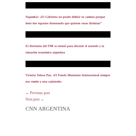
Najamkis: «El Gobierno no puede definir su camino porque
tiene dos espacios tironeando que quieren cosas distintas”
El directorio del FMI se reunió para discutir el acuerdo y la
situación económica argentina
Victoria Tolosa Paz: «El Fondo Monetario Internacional siempre
nos remite a una catástrofe»
← Previous post
Next post →
CNN ARGENTINA