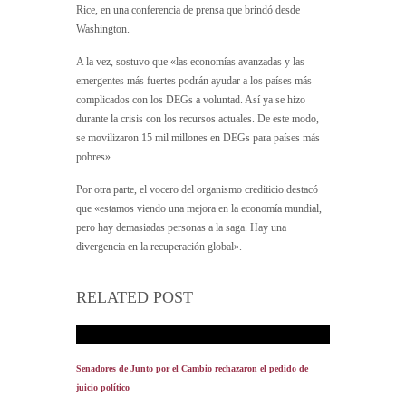
Rice, en una conferencia de prensa que brindó desde
Washington.
A la vez, sostuvo que «las economías avanzadas y las
emergentes más fuertes podrán ayudar a los países más
complicados con los DEGs a voluntad. Así ya se hizo
durante la crisis con los recursos actuales. De este modo,
se movilizaron 15 mil millones en DEGs para países más
pobres».
Por otra parte, el vocero del organismo crediticio destacó
que «estamos viendo una mejora en la economía mundial,
pero hay demasiadas personas a la saga. Hay una
divergencia en la recuperación global».
RELATED POST
Senadores de Junto por el Cambio rechazaron el pedido de
juicio político