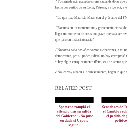
-“Yo sentada acá, acusada en una causa de dólar que s
hecha por peritos de su Corte, Petrone, y sigo acá, y 
-“Lo que hizo Mauricio Macri con el préstamo del FMI,
-“Estamos en un momento muy grave institucional de 
llegar un momento de crisis tan grave que va a ser revi
que parecen una aristocracia”.
-“Nosotros cada dos años vamos a elecciones, a mí no
democrático, ¿en su poder judicial no hay corruptos?
si hay algún enriquecimiento ilícito, es un sistema qu
-“No les voy a pedir el sobreseimiento, hagan lo que 
RELATED POST
Spotorno rompió el
Senadores de J
silencio tras su salida
el Cambio rec
del Gobierno: «No puse
el pedido de 
en duda si Caputo
político
seguía»