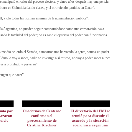
e manipuló en calor del proceso electoral y cinco años después hay una pericia
el otro en Columbia dando clases, y el otro viendo partidos en Qatar”.
 violó todas las normas internas de la administración pública”.
la Argentina, no pueden seguir comportándose como una corporación, va a
sado la totalidad del poder; no es sano el ejercicio del poder con funcionarios
 me dio acuerdo el Senado, a nosotros nos ha votado la gente, somos un poder
 Cómo lo voy a saber, nadie se investiga a sí mismo, no voy a poder saber nunca
e está prohibido y perverso”.
tengan que hacer”.
unto por
Cuadernos de Centeno:
El directorio del FMI se
hazaron
confirman el
reunió para discutir el
juicio
procesamiento de
acuerdo y la situación
Cristina Kirchner
económica argentina