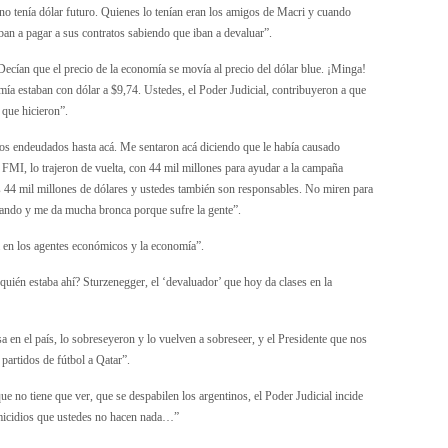
o tenía dólar futuro. Quienes lo tenían eran los amigos de Macri y cuando
iban a pagar a sus contratos sabiendo que iban a devaluar”.
Decían que el precio de la economía se movía al precio del dólar blue. ¡Minga!
omía estaban con dólar a $9,74. Ustedes, el Poder Judicial, contribuyeron a que
 que hicieron”.
s endeudados hasta acá. Me sentaron acá diciendo que le había causado
l FMI, lo trajeron de vuelta, con 44 mil millones para ayudar a la campaña
s 44 mil millones de dólares y ustedes también son responsables. No miren para
asando y me da mucha bronca porque sufre la gente”.
a en los agentes económicos y la economía”.
quién estaba ahí? Sturzenegger, el ‘devaluador’ que hoy da clases en la
a en el país, lo sobreseyeron y lo vuelven a sobreseer, y el Presidente que nos
partidos de fútbol a Qatar”.
e no tiene que ver, que se despabilen los argentinos, el Poder Judicial incide
femicidios que ustedes no hacen nada…”