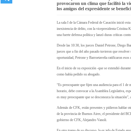
provocaron un clima que facilitó la v
los amigos del expresidente se benefic
La sala I de la Cámara Federal de Casación inició esta 
inexistencia de delito, con la vicepresidenta Cristin
una fuerte defensa política y lanzó duras críticas contra
Desde las 10:30, los jueces Daniel Petrone, Diego B
jueces que a fin del año pasado tuvieron que resolver 
oportunidad, Petrone y Barroetaveña ratificaron esos d
En el inicio de su exposición -que se extendió durante
como había pedido su abogado.
“Es preocupante que fijen una audiencia para el 1 de 
horario, debe convocar a la Asamblea Legislativa, esper
es muy preocupante que se desconozca la situación”, a
Además de CFK, están presentes y pidieron hablar otr
de la provincia de Buenos Aires; el presidente del BC
gobierno de CFK, Alejandro Vanoli.
En otro tramo de su discurso, la ex jefa de Estado apun