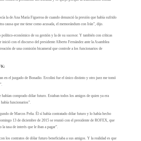
onocía la de Ana María Figueroa de cuando denunció la presión que había sufrido
otra causa que me tiene como acusada, el memorándum con Irán”, dijo.
to político-económico de su gestión y la de su sucesor. Y también con críticas
 se inició con el discurso del presidente Alberto Fernández ante la Asamblea
 creación de una comisión bicameral que controle a los funcionarios de
CFK:
ían en el juzgado de Bonadio. Ercolini fue el único distinto y otro juez me tomó
”.
 habían comprado dólar futuro. Estaban todos los amigos de quien ya era
 había funcionarios”.
gundo de Marcos Peña. Él sí había contratado dólar futuro y lo había hecho
 domingo 13 de diciembre de 2015 se reunió con el presidente de ROFEX, que
 la tasa de interés que le iban a pagar”.
on los contratos de dólar futuro beneficiaba a sus amigos. Y la realidad es que