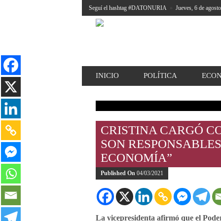
Seguí el hashtag #DATONURIA
»
Jueves, 6 de agost
INICIO
POLÍTICA
ECO
CRISTINA CARGÓ CO
SON RESPONSABLES 
ECONOMÍA”
Published On
04/03/2021
La vicepresidenta afirmó que el Pode