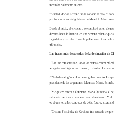
mostraba solamente su cara.
“A usted, doctor Petrone, no le conocía la cara; sí c
por funcionarios del gobierno de Mauricio Macri en 
Desde el inicio, el encuentro se convirtió en un alega
directas hacia la Justicia, en una semana caliente que
Legislativa y se reforzó con la polémica en torno a la
tribunales.
Las frases más destacadas de la declaración de 
-“Por una rara cuestión, todas las causas contra mí ca
indagatoria obligado por Irurzun, Sebastián Casanello
-“No había ningún amigo de mi gobierno entre los que
presidente de los argentinos, Mauricio Macri. Es más,
-“Me quiero referir a Quintana, Mario Quintana, el se
sabiendo que iban a devaluar como devaluaron. Y el
es el que toma los contratos de dólar futuro, arreglando
-“Cristina Fernández de Kirchner fue acusada de que c