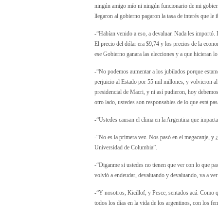
ningún amigo mío ni ningún funcionario de mi gobiern
llegaron al gobierno pagaron la tasa de interés que le 
-“Habían venido a eso, a devaluar. Nada les importó. 
El precio del dólar era $9,74 y los precios de la econ
ese Gobierno ganara las elecciones y a que hicieran lo
-“No podemos aumentar a los jubilados porque estamo
perjuicio al Estado por 55 mil millones, y volvieron a
presidencial de Macri, y ni así pudieron, hoy debemo
otro lado, ustedes son responsables de lo que está p
-“Ustedes causan el clima en la Argentina que impact
-“No es la primera vez. Nos pasó en el megacanje, y ¿
Universidad de Columbia”.
-“Diganme si ustedes no tienen que ver con lo que pas
volvió a endeudar, devaluando y devaluando, va a ver 
-“Y nosotros, Kicillof, y Pesce, sentados acá. Como qu
todos los días en la vida de los argentinos, con los 