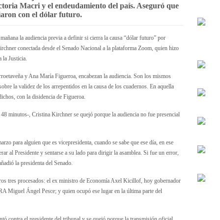
ictoria Macri y el endeudamiento del país. Aseguró que
iaron con el dólar futuro.
mañana la audiencia previa a definir si cierra la causa “dólar futuro” por
a Kirchner conectada desde el Senado Nacional a la plataforma Zoom, quien hizo
 la Justicia.
arroetaveña y Ana María Figueroa, encabezan la audiencia. Son los mismos
sobre la validez de los arrepentidos en la causa de los cuadernos. En aquella
ichos, con la disidencia de Figueroa.
 48 minutos-, Cristina Kirchner se quejó porque la audiencia no fue presencial
marzo para alguien que es vicepresidenta, cuando se sabe que ese día, en ese
ar al Presidente y sentarse a su lado para dirigir la asamblea. Si fue un error,
ñadió la presidenta del Senado.
os tres procesados: el ex ministro de Economía Axel Kicillof, hoy gobernador
RA Miguel Ángel Pesce; y quien ocupó ese lugar en la última parte del
tó contra el presidente del tribunal y se quejó porque la transmisión oficial