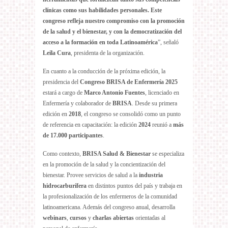
clínicas como sus habilidades personales. Este
congreso refleja nuestro compromiso con la promoción
de la salud y el bienestar, y con la democratización del
acceso a la formación en toda Latinoamérica
”, señaló
Leila Cura
, presidenta de la organización.
En cuanto a la conducción de la próxima edición, la
presidencia del
Congreso BRISA de Enfermería 2025
estará a cargo de
Marco Antonio Fuentes
, licenciado en
Enfermería y colaborador de
BRISA
. Desde su primera
edición en
2018
, el congreso se consolidó como un punto
de referencia en capacitación: la edición
2024
reunió a
más
de 17.000 participantes
.
Como contexto,
BRISA Salud & Bienestar
se especializa
en la promoción de la salud y la concientización del
bienestar. Provee servicios de salud a la
industria
hidrocarburífera
en distintos puntos del país y trabaja en
la profesionalización de los enfermeros de la comunidad
latinoamericana. Además del congreso anual, desarrolla
webinars
,
cursos
y
charlas abiertas
orientadas al