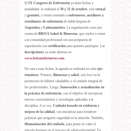
El
IX Congreso de Enfermería
ya tiene fechas y
modalidad: se realizará el
30 y 31 de octubre
, será
virtual
y
gratuito
, y estará orientado a
enfermeros, auxiliares y
estudiantes de enfermería
de habla hispana de
Argentina
y
Latinoamérica
. La organización corre por
cuenta de
BRISA Salud & Bienestar
, que vuelve a reunir
a la comunidad profesional con una propuesta de
capacitación con
certificación
para quienes participen. Las
inscripciones
ya están abiertas en
www.brisaenfermeros.com
.
De cara a esas fechas, la agenda se ordenará en siete
ejes
temáticos
. Primero,
Bienestar y salud
, con foco en la
promoción de hábitos saludables y el cuidado integral de
los profesionales. Luego,
Innovación y actualización en
la práctica de enfermería
, con el objetivo de incorporar
nuevos conocimientos y tecnologías aplicadas a la
disciplina. A su vez,
Cuidado basado en evidencia y
mejora de la calidad
, con iniciativas para fortalecer
prácticas que aseguren seguridad en la atención. También,
Humanización del cuidado
, para poner en valor el
vínculo humano en el proceso de salud-enfermedad. En