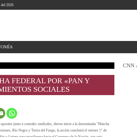
o del 2026
NOMÍA
CNN 
A FEDERAL POR «PAN Y
MIENTOS SOCIALES
o opositor junto a centrales sindicales, dieron inicio a la denominada “Marcha
siones, Río Negro y Tierra del Fuego, la acción concluirá el viernes 1° de
ón y Liniers para movilizarse hacia el Congreso de la Nación, con acto