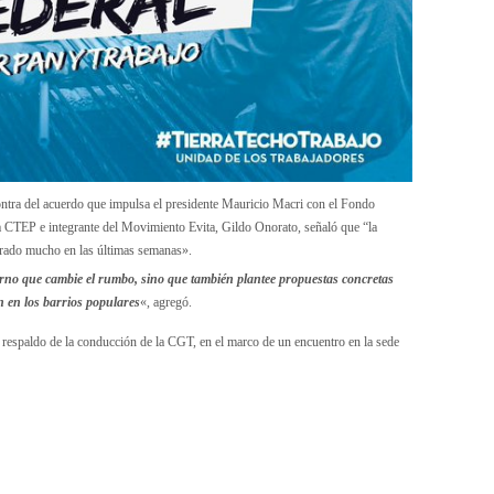
ontra del acuerdo que impulsa el presidente Mauricio Macri con el Fondo
 la CTEP e integrante del Movimiento Evita, Gildo Onorato, señaló que “la
rado mucho en las últimas semanas».
rno que cambie el rumbo, sino que también plantee propuestas concretas
n en los barrios populares
«, agregó.
 respaldo de la conducción de la CGT, en el marco de un encuentro en la sede