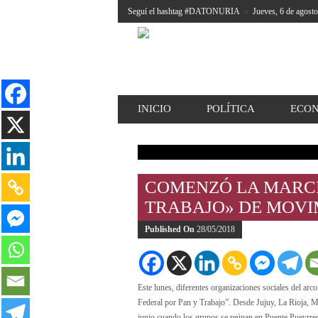
Seguí el hashtag #DATONURIA
»
Jueves, 6 de agost
INICIO
POLÍTICA
ECO
COMENZÓ LA MARCH
TRABAJO» DE MOVI
Published On
28/05/2018
Este lunes, diferentes organizaciones sociales del arc
Federal por Pan y Trabajo”. Desde Jujuy, La Rioja, Mi
junio cuando los grupos se reúnan en Puente Pueyrred