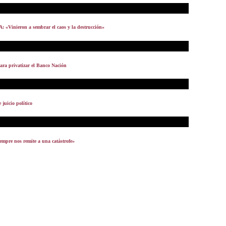
A: «Vinieron a sembrar el caos y la destrucción»
para privatizar el Banco Nación
juicio político
empre nos remite a una catástrofe»