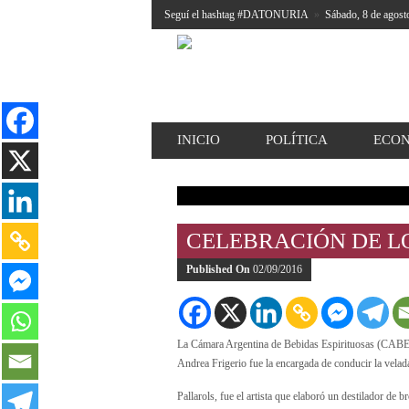
Seguí el hashtag #DATONURIA
»
Sábado, 8 de agost
INICIO
POLÍTICA
ECO
CELEBRACIÓN DE LO
Published On
02/09/2016
La Cámara Argentina de Bebidas Espirituosas (CABE) c
Andrea Frigerio fue la encargada de conducir la velada
Pallarols, fue el artista que elaboró un destilador de b