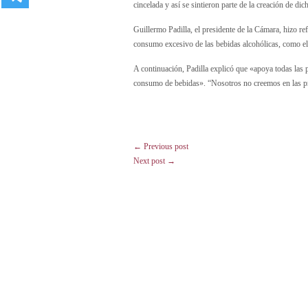
cincelada y así se sintieron parte de la creación de dic
Guillermo Padilla, el presidente de la Cámara, hizo r
consumo excesivo de las bebidas alcohólicas, como el t
A continuación, Padilla explicó que «apoya todas las po
consumo de bebidas». “Nosotros no creemos en las pr
← Previous post
Next post →