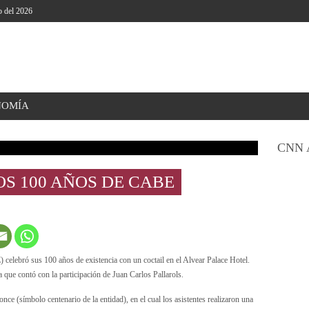
o del 2026
NOMÍA
CNN 
S 100 AÑOS DE CABE
elebró sus 100 años de existencia con un coctail en el Alvear Palace Hotel.
 que contó con la participación de Juan Carlos Pallarols.
ronce (símbolo centenario de la entidad), en el cual los asistentes realizaron una