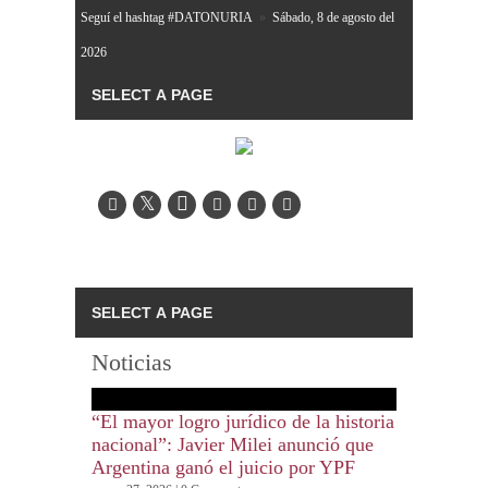
Seguí el hashtag #DATONURIA
»
Sábado, 8 de agosto del
2026
Noticias
“El mayor logro jurídico de la historia
nacional”: Javier Milei anunció que
Argentina ganó el juicio por YPF