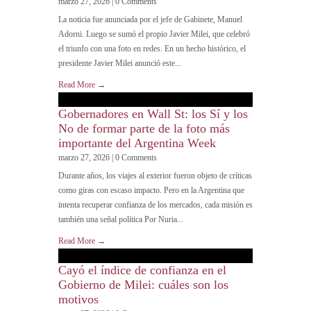
marzo 27, 2026 | 0 Comments
La noticia fue anunciada por el jefe de Gabinete, Manuel
Adorni. Luego se sumó el propio Javier Milei, que celebró
el triunfo con una foto en redes. En un hecho histórico, el
presidente Javier Milei anunció este...
Read More →
Gobernadores en Wall St: los Sí y los
No de formar parte de la foto más
importante del Argentina Week
marzo 27, 2026 | 0 Comments
Durante años, los viajes al exterior fueron objeto de críticas
como giras con escaso impacto. Pero en la Argentina que
intenta recuperar confianza de los mercados, cada misión es
también una señal política Por Nuria...
Read More →
Cayó el índice de confianza en el
Gobierno de Milei: cuáles son los
motivos