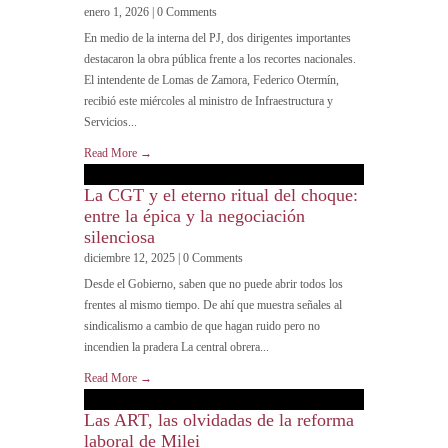
enero 1, 2026 | 0 Comments
En medio de la interna del PJ, dos dirigentes importantes
destacaron la obra pública frente a los recortes nacionales.
El intendente de Lomas de Zamora, Federico Otermín,
recibió este miércoles al ministro de Infraestructura y
Servicios...
Read More →
La CGT y el eterno ritual del choque:
entre la épica y la negociación
silenciosa
diciembre 12, 2025 | 0 Comments
Desde el Gobierno, saben que no puede abrir todos los
frentes al mismo tiempo. De ahí que muestra señales al
sindicalismo a cambio de que hagan ruido pero no
incendien la pradera La central obrera...
Read More →
Las ART, las olvidadas de la reforma
laboral de Milei