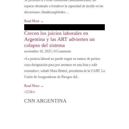
espacio destinado a fortalecer la capacidad de incidir en las
discusiones climáticasglobales....
Read More →
Crecen los juicios laborales en
Argentina y las ART advierten un
colapso del sistema
noviembre 10, 2025 | 0 Comments
«La justicia laboral no puede seguir en manos de peritos
cuya designación pasa por anotarse en una lista y salir
sorteados», señaló Mara Bettiol, presidenta de la UART. La
Unión de Aseguradoras de Riesgos del...
Read More →
‹
1
2
3
4
›
»
CNN ARGENTINA