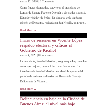
marzo 12, 2026 | 0 Comments
Como figuras destacadas, estuvieron el intendente de
Lomas de Zamora Federico Otermín y el senador nacional,
Eduardo «Wado» de Pedro. En el marco de la vigésima
edición de Expoagro, realizada en San Nicolás, un grupo...
Read More →
Inicio de sesiones en Vicente López:
respaldo electoral y críticas al
Gobierno de Kicillof
marzo 4, 2026 | 0 Comments
La intendenta, Soledad Martínez, aseguró que hay «muchas
cosas que mejorar, pero acá las cosas funcionan». La
intendenta de Soledad Martínez encabezó la apertura del
período de sesiones ordinarias del Honorable Concejo
Deliberante de Vicente...
Read More →
Delincuencia en baja en la Ciudad de
Buenos Aires: el nivel más bajo