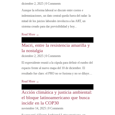
diciembre 2, 2025 | 0 Comments
Aunque la reforma laboral se discute entre costos e
indemnizaciones, un dato central queda fuera del radar: la
mitad de los juicios laborales involucra a las ART, un
sistema creado para dar previsibilidad y hoy...
Read More →
Macri, entre la resistencia amarilla y
la nostalgia
diciembre 2, 2025 | 0 Comments
El expresidente reunió a la cúpula para definir el rumbo del
espacio frente al nuevo mapa del 10 de diciembre. El
resultado fue claro: el PRO no se fusiona y no se diluye....
Read More →
Acción climática y justicia ambiental:
el bloque latinoamericano que busca
incidir en la COP30
noviembre 14, 2025 | 0 Comments
Se presentó el Frente Ambiental Latinoamericano, un