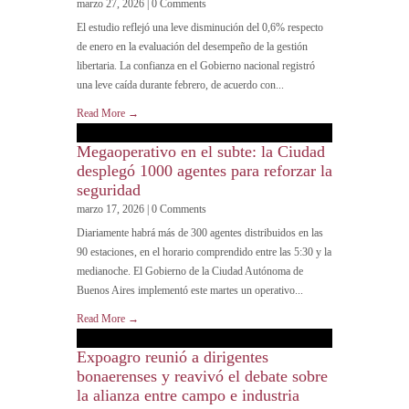
marzo 27, 2026 | 0 Comments
El estudio reflejó una leve disminución del 0,6% respecto
de enero en la evaluación del desempeño de la gestión
libertaria. La confianza en el Gobierno nacional registró
una leve caída durante febrero, de acuerdo con...
Read More →
Megaoperativo en el subte: la Ciudad
desplegó 1000 agentes para reforzar la
seguridad
marzo 17, 2026 | 0 Comments
Diariamente habrá más de 300 agentes distribuidos en las
90 estaciones, en el horario comprendido entre las 5:30 y la
medianoche. El Gobierno de la Ciudad Autónoma de
Buenos Aires implementó este martes un operativo...
Read More →
Expoagro reunió a dirigentes
bonaerenses y reavivó el debate sobre
la alianza entre campo e industria