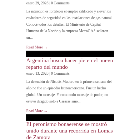
enero 29, 2026 | 0 Comments
La intención es fortalecer el empleo calificado y elevar los
estándares de seguridad en las instalaciones de gas natural.
Conocé todos los detalles. El Ministerio de Capital
Humano de la Nación y la empresa MetroGAS sellaron
un...
Read More →
Argentina busca hacer pie en el nuevo
reparto del mundo
enero 13, 2026 | 0 Comments
La detención de Nicolás Maduro en la primera semana del
año no fue un episodio latinoamericano. Fue un hecho
global. Un mensaje. Y como todo mensaje de poder, no
estuvo dirigido solo a Caracas sino...
Read More →
El peronismo bonaerense se mostró
unido durante una recorrida en Lomas
de Zamora