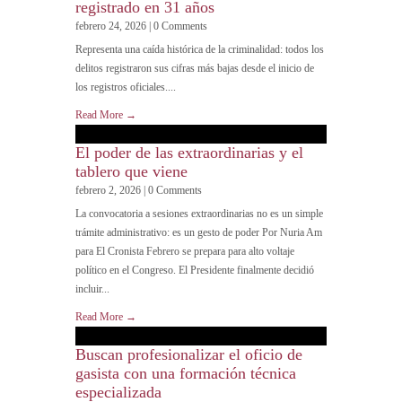
registrado en 31 años
febrero 24, 2026 | 0 Comments
Representa una caída histórica de la criminalidad: todos los
delitos registraron sus cifras más bajas desde el inicio de
los registros oficiales....
Read More →
El poder de las extraordinarias y el
tablero que viene
febrero 2, 2026 | 0 Comments
La convocatoria a sesiones extraordinarias no es un simple
trámite administrativo: es un gesto de poder Por Nuria Am
para El Cronista Febrero se prepara para alto voltaje
político en el Congreso. El Presidente finalmente decidió
incluir...
Read More →
Buscan profesionalizar el oficio de
gasista con una formación técnica
especializada