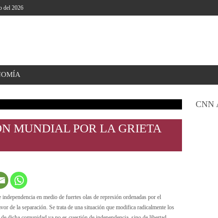
o del 2026
NOMÍA
CNN 
ÓN MUNDIAL POR LA GRIETA
de independencia en medio de fuertes olas de represión ordenadas por el
vor de la separación. Se trata de una situación que modifica radicalmente los
l de dicha comunidad ya no es cuestión de independencia, sino de libertad.