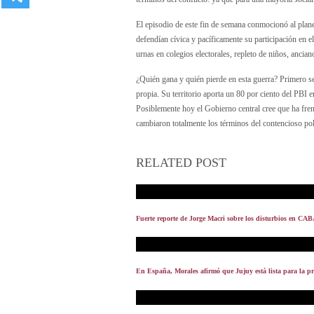
El episodio de este fin de semana conmocionó al plan
defendían cívica y pacíficamente su participación en 
urnas en colegios electorales, repleto de niños, ancian
¿Quién gana y quién pierde en esta guerra? Primero se
propia. Su territorio aporta un 80 por ciento del PBI 
Posiblemente hoy el Gobierno central cree que ha fren
cambiaron totalmente los términos del contencioso polí
RELATED POST
Fuerte reporte de Jorge Macri sobre los disturbios en CAB
En España, Morales afirmó que Jujuy está lista para la p