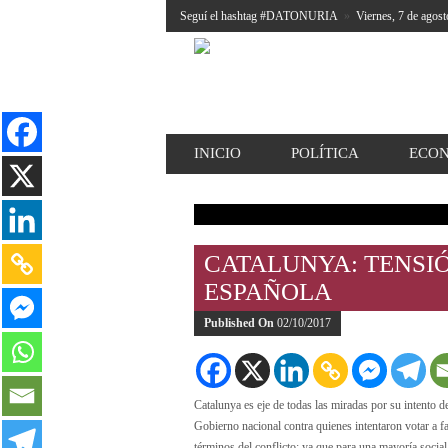
Seguí el hashtag #DATONURIA
»
Viernes, 7 de agost
INICIO
POLÍTICA
ECO
CATALUNYA: TENSI
ESPAÑOLA
Published On
02/10/2017
Catalunya es eje de todas las miradas por su intento 
Gobierno nacional contra quienes intentaron votar a fa
términos del conflicto: ya que para una mayoría socia