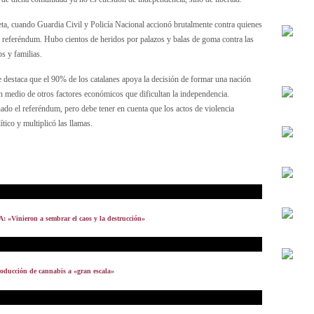
eta, cuando Guardia Civil y Policía Nacional accionó brutalmente contra quienes
el referéndum. Hubo cientos de heridos por palazos y balas de goma contra las
os y familias.
 destaca que el 90% de los catalanes apoya la decisión de formar una nación
en medio de otros factores económicos que dificultan la independencia.
ado el referéndum, pero debe tener en cuenta que los actos de violencia
tico y multiplicó las llamas.
A: «Vinieron a sembrar el caos y la destrucción»
roducción de cannabis a «gran escala»