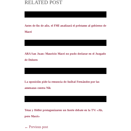
RELATED POST
Antes de fin de año, el FMI analizará el préstamo al gobierno de
Macri
ARA San Juan: Mauricio Macri no pudo declarar en el Juzgado
de Dolores
La oposición pide la renuncia de Aníbal Fernández por las
amenazas contra Nik
Tetaz y Heller protagonizaron un fuerte debate en la TV: «Ah,
pero Macri»
← Previous post