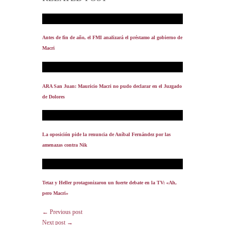
Antes de fin de año, el FMI analizará el préstamo al gobierno de
Macri
ARA San Juan: Mauricio Macri no pudo declarar en el Juzgado
de Dolores
La oposición pide la renuncia de Aníbal Fernández por las
amenazas contra Nik
Tetaz y Heller protagonizaron un fuerte debate en la TV: «Ah,
pero Macri»
← Previous post
Next post →