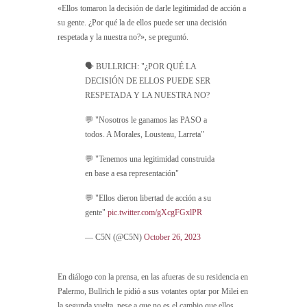
«Ellos tomaron la decisión de darle legitimidad de acción a
su gente. ¿Por qué la de ellos puede ser una decisión
respetada y la nuestra no?», se preguntó.
🗣️ BULLRICH: "¿POR QUÉ LA
DECISIÓN DE ELLOS PUEDE SER
RESPETADA Y LA NUESTRA NO?
💬 "Nosotros le ganamos las PASO a
todos. A Morales, Lousteau, Larreta"
💬 "Tenemos una legitimidad construida
en base a esa representación"
💬 "Ellos dieron libertad de acción a su
gente"
pic.twitter.com/gXcgFGxlPR
— C5N (@C5N)
October 26, 2023
En diálogo con la prensa, en las afueras de su residencia en
Palermo, Bullrich le pidió a sus votantes optar por Milei en
la segunda vuelta, pese a que no es el cambio que ellos