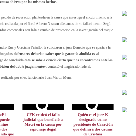
 causa abierta por los mismos hechos.
 pedido de recusación planteada en la causa que investiga el encubrimiento a la
ia realizada por el fiscal Alberto Nisman días antes de su fallecimiento. Según
cuerdos comerciales con Irán a cambio de protección en la investigación del ataque
ndro Rua y Graciana Peñaflor le solicitaron al juez Bonadio que se apartara la
bogados defensores deberían saber que la garantía aludida es al
ego de concluida esta se sabe a ciencia cierta que nos encontramos ante los
bición del doble juzgamiento»
, contestó el magistrado federal.
realizada por el ex funcionario Juan Martín Mena.
«El
CFK criticó el fallo
Quién es el juez K
 puede
judicial que benefició a
designado como
amino
Macri en la causa por
presidente de Casación
e dos
espionaje ilegal
que definirá dos causas
ando que
de Cristina