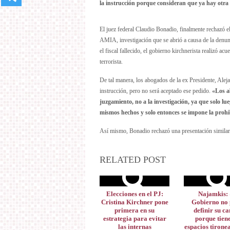
la instrucción porque consideran que ya hay otra
El juez federal Claudio Bonadio, finalmente rechazó el
AMIA, investigación que se abrió a causa de la denunc
el fiscal fallecido, el gobierno kirchnerista realizó a
terrorista.
De tal manera, los abogados de la ex Presidente, Aleja
instrucción, pero no será aceptado ese pedido.
«Los a
juzgamiento, no a la investigación, ya que solo lu
mismos hechos y solo entonces se impone la prohi
Así mismo, Bonadio rechazó una presentación similar 
RELATED POST
Elecciones en el PJ:
Najamkis: 
Cristina Kirchner pone
Gobierno no
primera en su
definir su c
estrategia para evitar
porque tien
las internas
espacios tirone