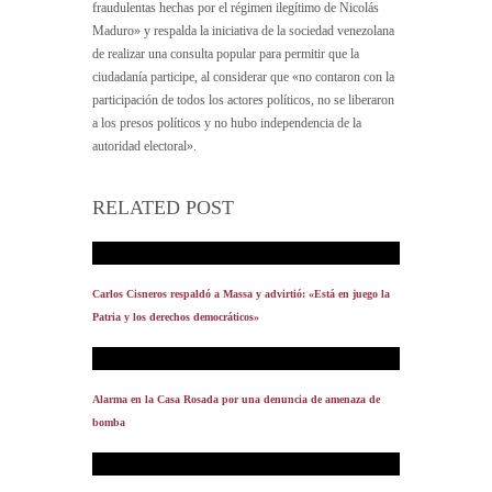
fraudulentas hechas por el régimen ilegítimo de Nicolás
Maduro» y respalda la iniciativa de la sociedad venezolana
de realizar una consulta popular para permitir que la
ciudadanía participe, al considerar que «no contaron con la
participación de todos los actores políticos, no se liberaron
a los presos políticos y no hubo independencia de la
autoridad electoral».
RELATED POST
Carlos Cisneros respaldó a Massa y advirtió: «Está en juego la
Patria y los derechos democráticos»
Alarma en la Casa Rosada por una denuncia de amenaza de
bomba