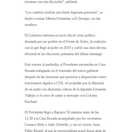
terminar con esta discusión”, adelantó.
“Los cambios tendrán una fuerte impronta peronista”, se
limitó a contar Alberto Fernández a El Destape, sin dar
nombres.
El Gobierno enfrenta su tercer día de crisis política
desatada por un quiebre en el Frente de Todos, la coalición
con la que llegó al poder en 2019 y sufrió una dura derrota
electoral en las elecciones primarias del último domingo.
Este viernes al mediodía, el Presidente encontraba en Casa
Rosada trabajando en el rearmado del nuevo gabinete
después de las renuncias que pusieron a disposición varios
funcionarios ligados a CFK, el escándalo por la filtración
de un audio con durísimas críticas de la diputada Fernanda
Vallejos y el cruce de cartas y mensajes con Cristina
Kirchner.
El Presidente llegó a Balcarce 50 minutos antes de las
12.30 a la Casa Rosada acompañado por los secretarios
Gustavo Beliz y Julio Vitobello, y sin su vocero, Juan
Pablo Biondi, al que la vicepresidenta acusó horas atrás de