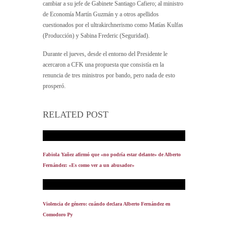
cambiar a su jefe de Gabinete Santiago Cafiero; al ministro
de Economía Martín Guzmán y a otros apellidos
cuestionados por el ultrakirchnerismo como Matías Kulfas
(Producción) y Sabina Frederic (Seguridad).
Durante el jueves, desde el entorno del Presidente le
acercaron a CFK una propuesta que consistía en la
renuncia de tres ministros por bando, pero nada de esto
prosperó.
RELATED POST
Fabiola Yañez afirmó que «no podría estar delante» de Alberto
Fernández: «Es como ver a un abusador»
Violencia de género: cuándo declara Alberto Fernández en
Comodoro Py