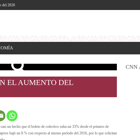
o del 2026
NOMÍA
CNN 
N EL AUMENTO DEL
casi un hecho que el boleto de colectivo suba un 33% desde el primero de
sajeros bajó un 8 % con respecto al mismo período del 2016, por lo que solicitan
eña.