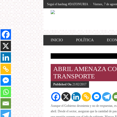
Seguí el hashtag #DATONURIA
»
Viernes, 7 de agost
INICIO
POLÍTICA
ECO
ABRIL AMENAZA CO
TRANSPORTE
Published On
21/02/2017
Aunque el Gobierno desmienta y no de respuestas, es 
abril. Desde el sector, aseguran que la cantidad de pa
una reunión urgente con el jefe de gabinete, Marcos P