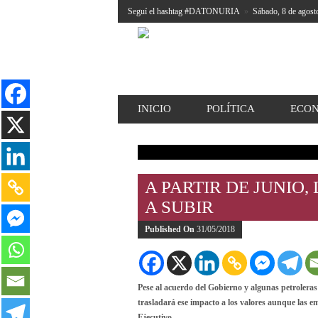
Seguí el hashtag #DATONURIA
»
Sábado, 8 de agost
INICIO
POLÍTICA
ECO
A PARTIR DE JUNIO
A SUBIR
Published On
31/05/2018
Pese al acuerdo del Gobierno y algunas petroleras 
trasladará ese impacto a los valores aunque las 
Ejecutivo.