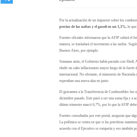
Por la actualización de un impuesto sobre los combusti
precios de las naftas y el gasoil en un 1,3%,
lo que
Fuentes oficiales informaron que la AFIP subirá el I
manera, se trasladará el incremento a las tarifas. Segú
Buenos Aires, por ejemplo.
Semanas atrás, el Gobierno había pactado con Shell, 
eludir un salto inflacionario mayor luego de la fuerte 
internacional. No obstante, el ministerio de Hacienda 
esperaban una nueva alza en junio.
El gravamen a la Transferencia de Combustibles fue u
diciembre pasado. Este pasó a ser una suma fija y a ac
último trimestre marcó 6,7%, por lo que la AFIP deber
Fuentes consultadas por este portal, aseguran que algu
La polémica se centra en que si las petroleras mantie
acuerdo con el Ejecutivo se rompería y eso también po