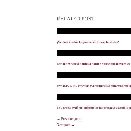
RELATED POST
¿Vuelven a subir los precios de los combustibles?
Fernández generó polémica porque quiere que internet sea
Prepagas, GNC, expensas y alquileres: los aumentos que l
La Justicia avaló un aumento en las prepagas y anuló el 
← Previous post
Next post →