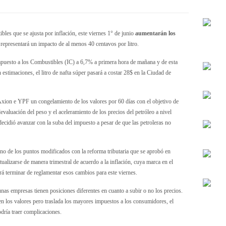
bles que se ajusta por inflación, este viernes 1° de junio
aumentarán los
 representará un impacto de al menos 40 centavos por litro.
mpuesto a los Combustibles (IC) a 6,7% a primera hora de mañana y de esta
n estimaciones, el litro de nafta súper pasará a costar 28$ en la Ciudad de
Axion e YPF un congelamiento de los valores por 60 días con el objetivo de
devaluación del peso y el aceleramiento de los precios del petróleo a nivel
decidió avanzar con la suba del impuesto a pesar de que las petroleras no
no de los puntos modificados con la reforma tributaria que se aprobó en
tualizarse de manera trimestral de acuerdo a la inflación, cuya marca en el
á terminar de reglamentar esos cambios para este viernes.
nas empresas tienen posiciones diferentes en cuanto a subir o no los precios.
nen los valores pero traslada los mayores impuestos a los consumidores, el
dría traer complicaciones.